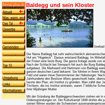
Baldegg und sein Kloster
Seebad 
Der Name Baldegg hat sehr wahrscheinlich alemannischen
Hof am "Hügeleck". Daraus entstand Baldegg. Im Mittelal
der Freien eine feste Burg. Die ganze Anlage wurde vo
Nach der Schlacht bei Sempach fiel auch die Burg Baldeg
aufgebaut. Die Markward und Hartmann von Baldegg ware
ganzen deutschen Land bekannt. Sie führten in ihrem Wa
Feld und waren treue Dienstmänner der Habsburger. Nac
Jahrhunderte den Besitzer öfters gewechselt hatte, übe
fasste den Plan, ein Institut zu gründen. Man zählt das J
Töchtern, die ins Institut eintraten, waren 7 leibliche Sch
ihrer 66jährigen Mutter.
Mit der Gründung der Baldeggerschwestern stehen wir in ei
Ordensgründungen ist. Der Kulturkampf 1848 drohte die j
seinen Wirren wurden die Schwestern auseinandergeriss