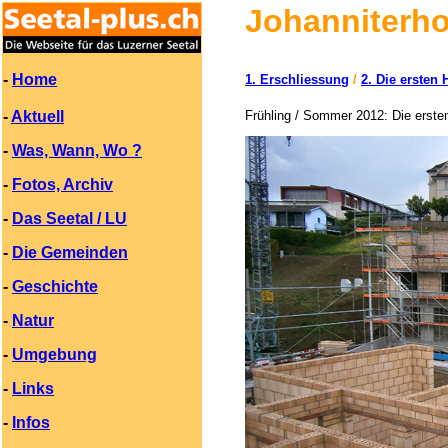
Johanniterho
-
Home
1. Erschliessung
/
2. Die ersten 
-
Aktuell
Frühling / Sommer 2012: Die ersten
-
Was, Wann, Wo ?
-
Fotos, Archiv
-
Das Seetal / LU
-
Die Gemeinden
-
Geschichte
-
Natur
-
Umgebung
-
Links
-
Infos