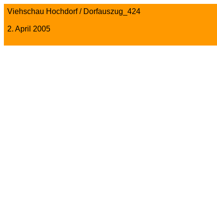
Viehschau Hochdorf / Dorfauszug_424
2. April 2005