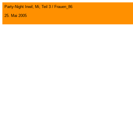
Party-Night Inwil, Mi, Teil 3 / Frauen_86
25. Mai 2005