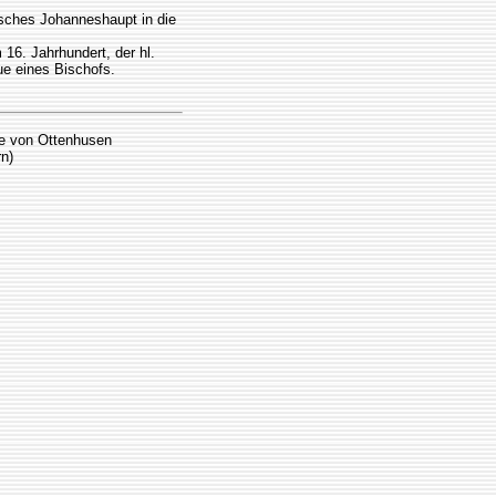
isches Johanneshaupt in die
16. Jahrhundert, der hl.
tue eines Bischofs.
ue von Ottenhusen
n)