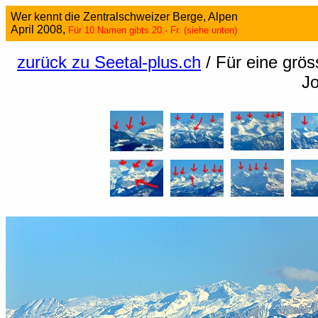
Wer kennt die Zentralschweizer Berge, Alpen
April 2008,
Für 10 Namen gibts 20.- Fr. (siehe unten)
zurück zu Seetal-plus.ch
/ Für eine gröss
Jo