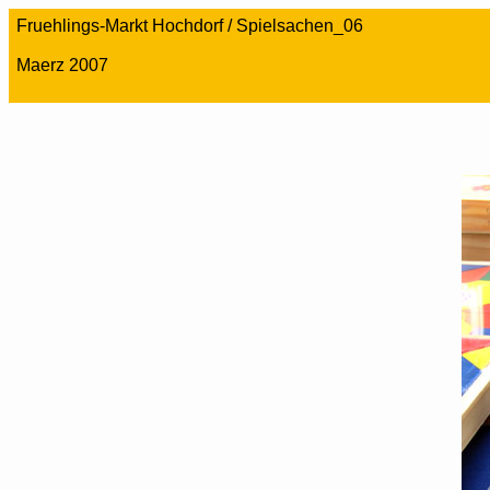
Fruehlings-Markt Hochdorf / Spielsachen_06
Maerz 2007