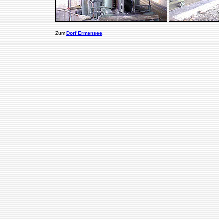
Zum
Dorf Ermensee
.