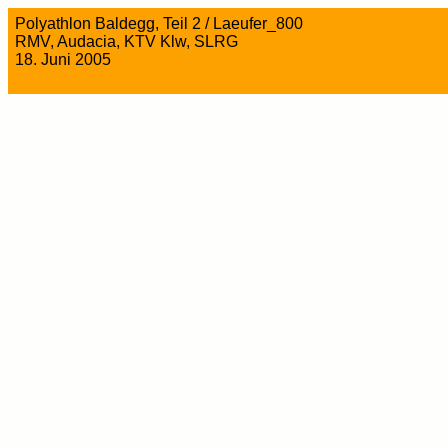
Polyathlon Baldegg, Teil 2 / Laeufer_800
RMV, Audacia, KTV Klw, SLRG
18. Juni 2005