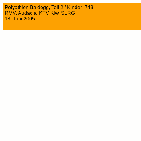
Polyathlon Baldegg, Teil 2 / Kinder_748
RMV, Audacia, KTV Klw, SLRG
18. Juni 2005