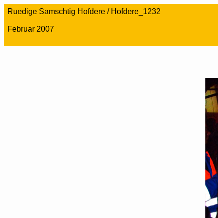
Ruedige Samschtig Hofdere / Hofdere_1232
Februar 2007